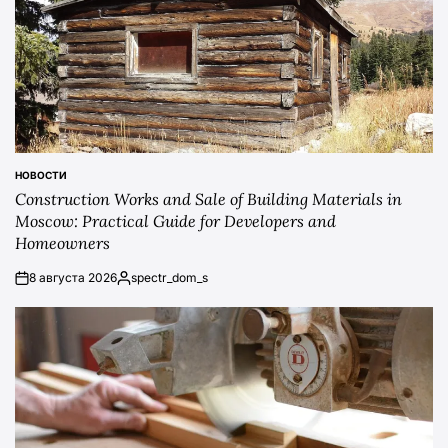
НОВОСТИ
POSTED
Construction Works and Sale of Building Materials in
IN
Moscow: Practical Guide for Developers and
Homeowners
8 августа 2026
spectr_dom_s
on
Posted
by