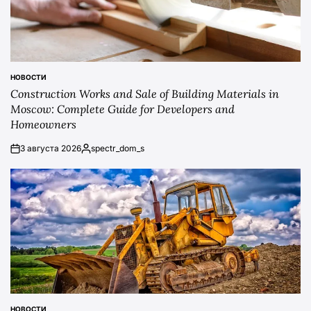
НОВОСТИ
POSTED
Construction Works and Sale of Building Materials in
IN
Moscow: Complete Guide for Developers and
Homeowners
3 августа 2026
spectr_dom_s
on
Posted
by
НОВОСТИ