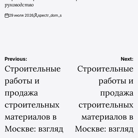
руководство
29 июля 2026
spectr_dom_s
on
Posted
by
Навигация
Previous:
Next:
Строительные
Строительные
по
работы и
работы и
записям
продажа
продажа
строительных
строительных
материалов в
материалов в
Москве: взгляд
Москве: взгляд