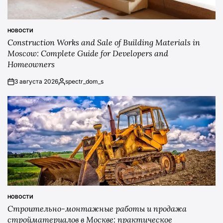
НОВОСТИ
POSTED
Construction Works and Sale of Building Materials in
IN
Moscow: Complete Guide for Developers and
Homeowners
3 августа 2026
spectr_dom_s
on
Posted
by
НОВОСТИ
POSTED
Строительно-монтажные работы и продажа
IN
стройматериалов в Москве: практическое