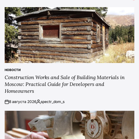
НОВОСТИ
POSTED
Construction Works and Sale of Building Materials in
IN
Moscow: Practical Guide for Developers and
Homeowners
8 августа 2026
spectr_dom_s
on
Posted
by