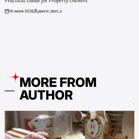
Practical Guide for Property Owners
14 июля 2026
spectr_dom_s
on
Posted
by
MORE FROM
AUTHOR