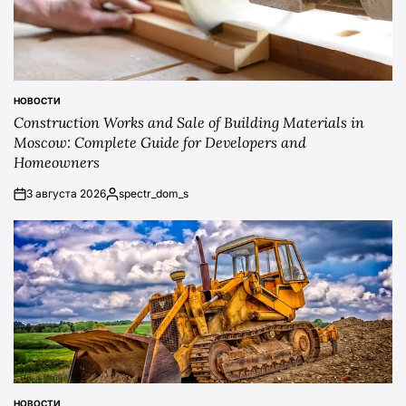
НОВОСТИ
POSTED
Construction Works and Sale of Building Materials in
IN
Moscow: Complete Guide for Developers and
Homeowners
3 августа 2026
spectr_dom_s
on
Posted
by
НОВОСТИ