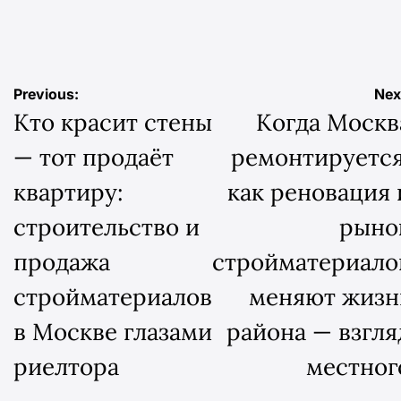
Навигация
Previous:
Nex
Кто красит стены
Когда Москв
по
— тот продаёт
ремонтируется
записям
квартиру:
как реновация 
строительство и
рыно
продажа
стройматериало
стройматериалов
меняют жизн
в Москве глазами
района — взгля
риелтора
местног