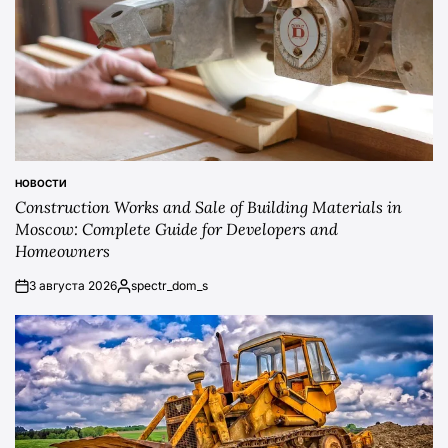
НОВОСТИ
POSTED
Construction Works and Sale of Building Materials in
IN
Moscow: Complete Guide for Developers and
Homeowners
3 августа 2026
spectr_dom_s
on
Posted
by