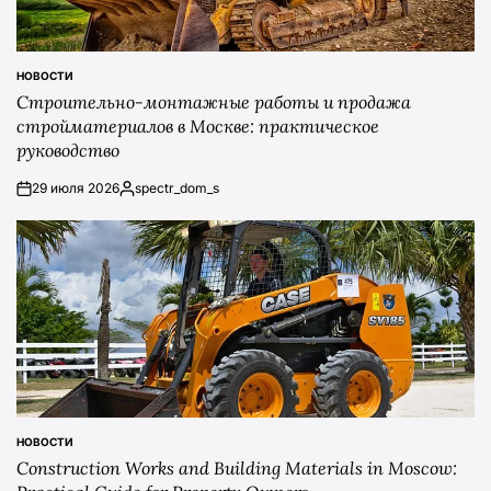
НОВОСТИ
POSTED
Строительно-монтажные работы и продажа
IN
стройматериалов в Москве: практическое
руководство
29 июля 2026
spectr_dom_s
on
Posted
by
НОВОСТИ
POSTED
Construction Works and Building Materials in Moscow:
IN