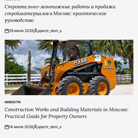
POSTED
Строительно-монтажные работы и продажа
IN
стройматериалов в Москве: практическое
руководство
29 июля 2026
spectr_dom_s
on
Posted
by
НОВОСТИ
POSTED
Construction Works and Building Materials in Moscow:
IN
Practical Guide for Property Owners
14 июля 2026
spectr_dom_s
on
Posted
by