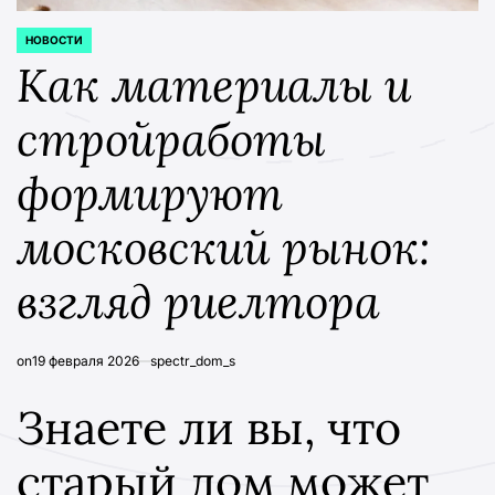
НОВОСТИ
POSTED
IN
Как материалы и
стройработы
формируют
московский рынок:
взгляд риелтора
on
19 февраля 2026
spectr_dom_s
Знаете ли вы, что
старый дом может